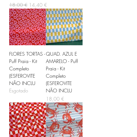
Preço normal
Preço promocional
18,00 €
14,40 €
FLORES TORTAS -
QUAD. AZUL E
Puff Praia - Kit
AMARELO - Puff
Completo
Praia - Kit
(ESFEROVITE
Completo
NÃO INCLU
(ESFEROVITE
Esgotado
NÃO INCLU
Preço
18,00 €