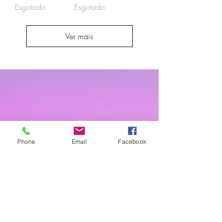
Esgotado
Esgotado
Ver mais
CRAFTLANDIApt
Phone
Email
Facebook
Sobre
FAQ
Envios & Devoluções
Política da Loja
Contactos