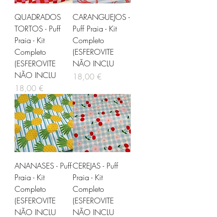
QUADRADOS
CARANGUEJOS -
TORTOS - Puff
Puff Praia - Kit
Praia - Kit
Completo
Completo
(ESFEROVITE
(ESFEROVITE
NÃO INCLU
NÃO INCLU
Preço
18,00 €
Preço
18,00 €
ANANASES - Puff
CEREJAS - Puff
Praia - Kit
Praia - Kit
Completo
Completo
(ESFEROVITE
(ESFEROVITE
NÃO INCLU
NÃO INCLU