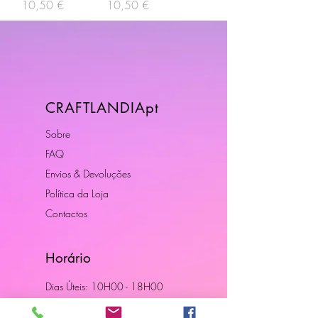
Preço
Preço
10,50 €
10,50 €
CRAFTLANDIApt
Sobre
FAQ
Envios & Devoluções
Política da Loja
Contactos
Horário
Dias Úteis: 10H00 - 18H00