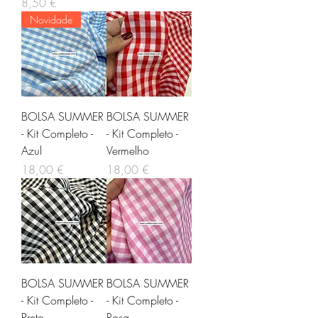
Preço
8,50 €
Novidade
BOLSA SUMMER
BOLSA SUMMER
- Kit Completo -
- Kit Completo -
Azul
Vermelho
Preço
Preço
18,00 €
18,00 €
BOLSA SUMMER
BOLSA SUMMER
- Kit Completo -
- Kit Completo -
Preto
Rosa