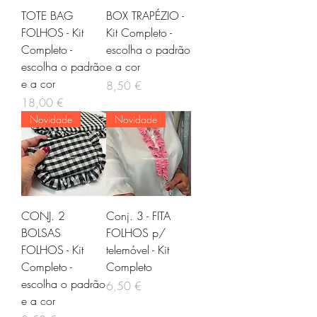
TOTE BAG
BOX TRAPÉZIO -
FOLHOS - Kit
Kit Completo -
Completo -
escolha o padrão
escolha o padrão
e a cor
e a cor
Preço
8,50 €
Preço
18,00 €
Novidade
Novidade
CONJ. 2
Conj. 3 - FITA
BOLSAS
FOLHOS p/
FOLHOS - Kit
telemóvel - Kit
Completo -
Completo
escolha o padrão
Preço
6,50 €
e a cor