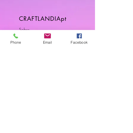
CRAFTLANDIApt
Sobre
FAQ
Phone
Email
Facebook
Envios & Devoluções
Política da Loja
Contactos
Horário
Dias Úteis: 10H00 - 18H00
Junte-se a Nós