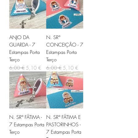
ANJO DA
N. SRª
GUARDA - 7
CONCEIÇÃO - 7
Estampas Porta
Estampas Porta
Terço
Terço
Preço normal
Preço promocional
Preço normal
Preço promocional
6,00 €
5,10 €
6,00 €
5,10 €
N. SRª FÁTIMA -
N. SRª FÁTIMA E
7 Estampas Porta
PASTORINHOS -
Terço
7 Estampas Porta