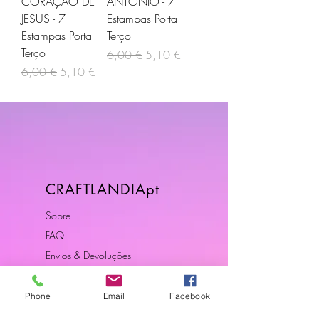
CORAÇÃO DE
ANTÓNIO - 7
JESUS - 7
Estampas Porta
Estampas Porta
Terço
Terço
Preço normal
Preço promocional
6,00 €
5,10 €
Preço normal
Preço promocional
6,00 €
5,10 €
CRAFTLANDIApt
Sobre
FAQ
Envios & Devoluções
Política da Loja
Contactos
Phone
Email
Facebook