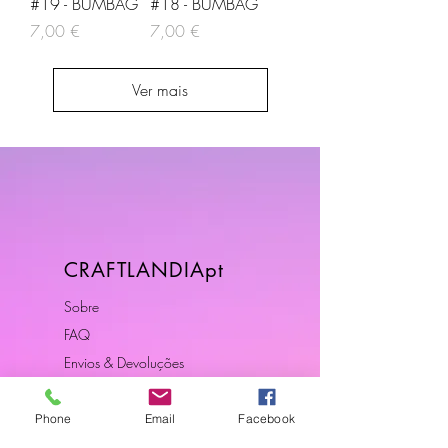
#19 - BUMBAG
#18 - BUMBAG
Preço
Preço
7,00 €
7,00 €
Ver mais
CRAFTLANDIApt
Sobre
FAQ
Envios & Devoluções
Política da Loja
Contactos
Phone
Email
Facebook