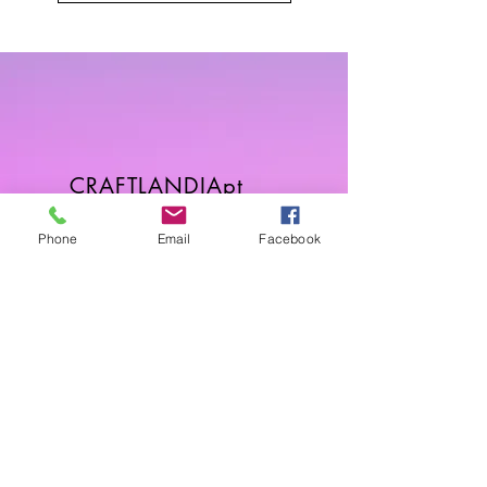
CRAFTLANDIApt
Sobre
Phone
Email
Facebook
FAQ
Envios & Devoluções
Política da Loja
Contactos
Horário
Dias Úteis: 10H00 - 18H00