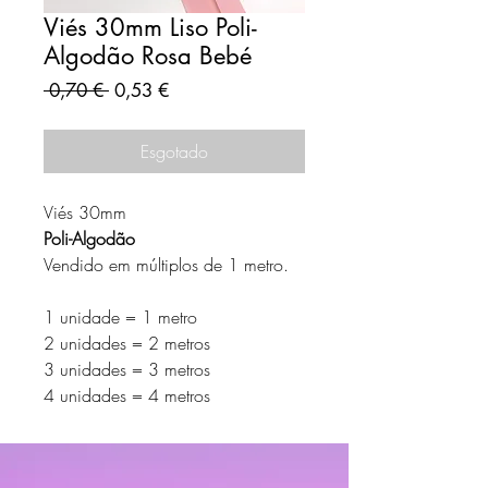
Viés 30mm Liso Poli-
Algodão Rosa Bebé
Preço
Preço
 0,70 € 
0,53 €
normal
promocional
Esgotado
Viés 30mm
Poli-Algodão
Vendido em múltiplos de 1 metro.
1 unidade = 1 metro
2 unidades = 2 metros
3 unidades = 3 metros
4 unidades = 4 metros