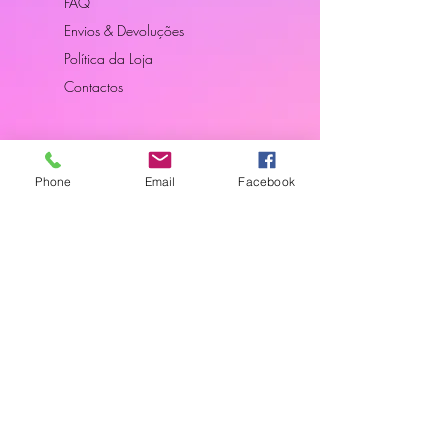
FAQ
Envios & Devoluções
Política da Loja
Contactos
Horário
Phone
Email
Facebook
Dias Úteis: 10H00 - 18H00
Junte-se a Nós
Subscreva a nossa newsletter