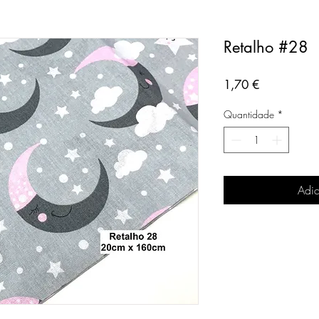
Retalho #28
Preço
1,70 €
Quantidade
*
Adic