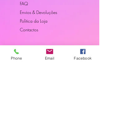
FAQ
Envios & Devoluções
Política da Loja
Contactos
Horário
Phone
Email
Facebook
Dias Úteis: 10H00 - 18H00
Junte-se a Nós
Subscreva a nossa newsletter