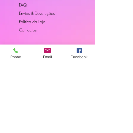
FAQ
Envios & Devoluções
Política da Loja
Contactos
Horário
Phone
Email
Facebook
Dias Úteis: 10H00 - 18H00
Junte-se a Nós
Subscreva a nossa newsletter