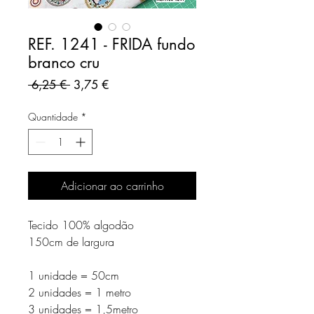
REF. 1241 - FRIDA fundo
branco cru
Preço
Preço
 6,25 € 
3,75 €
normal
promocional
Quantidade
*
Adicionar ao carrinho
Tecido 100% algodão
150cm de largura
1 unidade = 50cm
2 unidades = 1 metro
3 unidades = 1,5metro