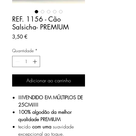
REF. 1156 - Cão
Salsicha- PREMIUM
Preço
3,50 €
Quantidade
*
Adicionar ao carrinho
!!!VENDIDO EM MÚLTIPLOS DE
25CM!!!!
100% algodão da melhor
qualidade PREMIUM
tecido
com uma
suavidade
excepcional ao toque.