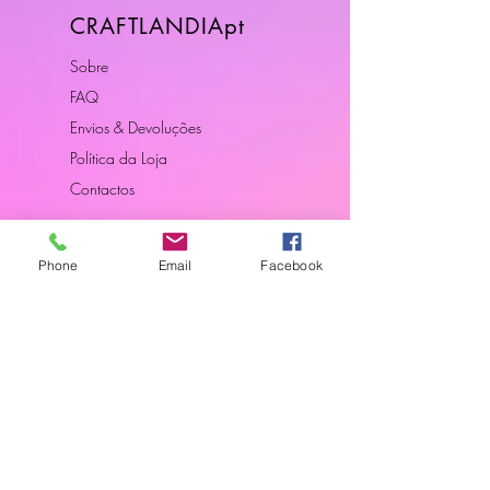
CRAFTLANDIApt
Sobre
FAQ
Envios & Devoluções
Política da Loja
Contactos
Horário
Phone
Email
Facebook
Dias Úteis: 10H00 - 18H00
Junte-se a Nós
Subscreva a nossa newsletter