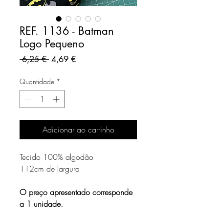
REF. 1136 - Batman
Logo Pequeno
Preço
Preço
 6,25 € 
4,69 €
normal
promocional
Quantidade
*
Adicionar ao carrinho
Tecido 100% algodão
112cm de largura
O
preço apresentado corresponde
a 1 unidade.