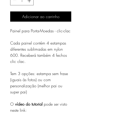
Adicionar ao carrinho
Painel para Porta-Moedas - clic-clac
Cada painel contém 4 estampas
diferentes sublimadas em nylon
600. Receberá também 4 fechos
clic clac.
Tem 3 opções: estampa sem frase
(iguais às fotos) ou com
personalização (melhor pai ou
super pai)
O
vídeo do tutorial
pode ser visto
neste link: