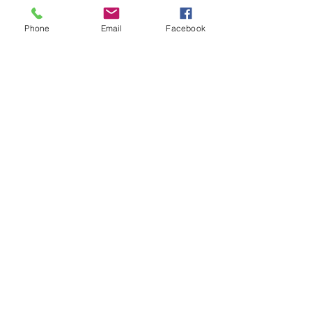
Envios & Devoluções
Política da Loja
Phone
Email
Facebook
Contactos
Horário
Dias Úteis: 10H00 - 18H00
Junte-se a Nós
Subscreva a nossa newsletter