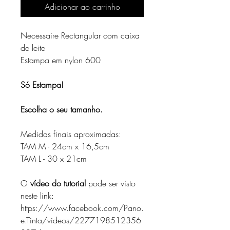
Adicionar ao carrinho
Necessaire Rectangular com caixa
de leite
Estampa em nylon 600
Só Estampa!
Escolha o seu tamanho.
Medidas finais aproximadas:
TAM M - 24cm x 16,5cm
TAM L - 30 x 21cm
O
vídeo do tutorial
pode ser visto
neste link:
https://www.facebook.com/Pano.
e.Tinta/videos/2277198512356