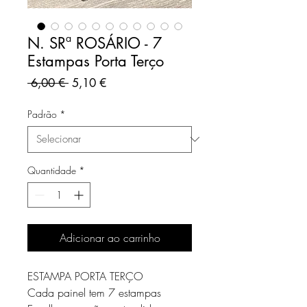
N. SRª ROSÁRIO - 7
Estampas Porta Terço
Preço
Preço
 6,00 € 
5,10 €
normal
promocional
Padrão
*
Quantidade
*
Adicionar ao carrinho
ESTAMPA PORTA TERÇO
Cada painel tem 7 estampas