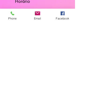
Horário
Dias Úteis: 10H00 - 18H00
Phone
Email
Facebook
Junte-se a Nós
Subscreva a nossa newsletter
Localização
Parede - Portugal