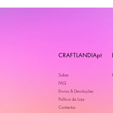
CRAFTLANDIApt
Sobre
FAQ
Envios & Devoluções
Política da Loja
Contactos