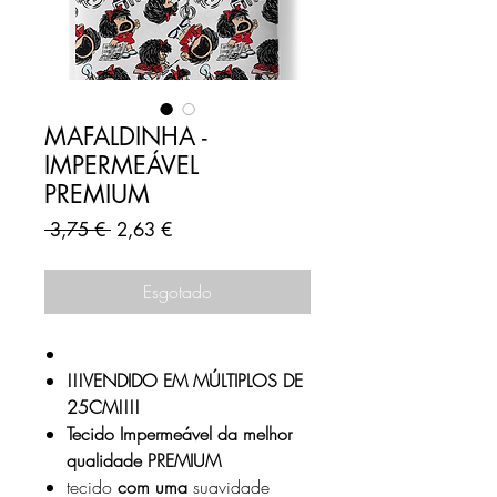
MAFALDINHA -
IMPERMEÁVEL
PREMIUM
Preço
Preço
 3,75 € 
2,63 €
normal
promocional
Esgotado
!!!VENDIDO EM MÚLTIPLOS DE
25CM!!!!
Tecido Impermeável da melhor
qualidade PREMIUM
tecido
com uma
suavidade