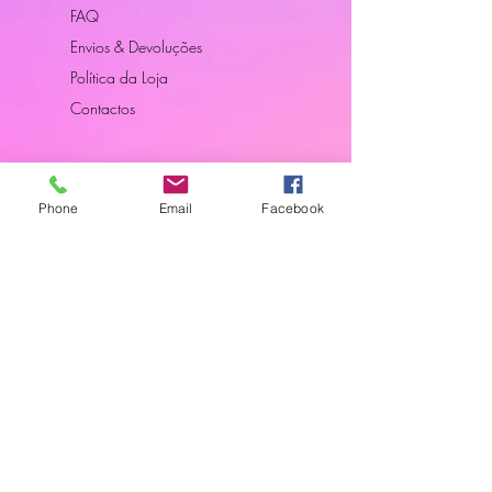
FAQ
Envios & Devoluções
Política da Loja
Contactos
Horário
Phone
Email
Facebook
Dias Úteis: 10H00 - 18H00
Junte-se a Nós
Subscreva a nossa newsletter