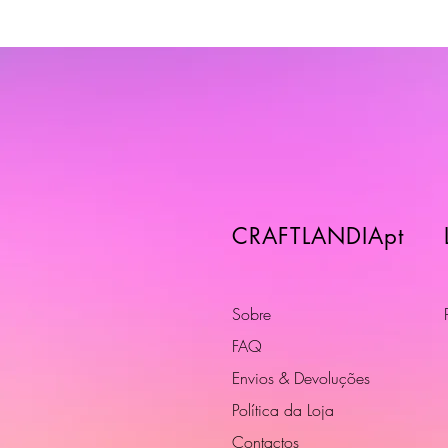
CRAFTLANDIApt
Sobre
FAQ
Envios & Devoluções
Política da Loja
Contactos