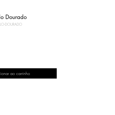
lo Dourado
ILO-DOURADO
eço
omocional
ionar ao carrinho