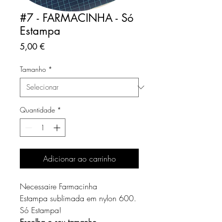
#7 - FARMACINHA - Só
Estampa
Preço
5,00 €
Tamanho
*
Quantidade
*
Adicionar ao carrinho
Necessaire Farmacinha
Estampa sublimada em nylon 600.
Só Estampa!
Escolha o seu tamanho.