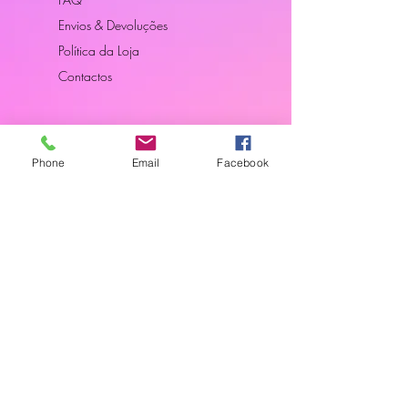
Envios & Devoluções
Política da Loja
Contactos
Horário
Phone
Email
Facebook
Dias Úteis: 10H00 - 18H00
Junte-se a Nós
Subscreva a nossa newsletter