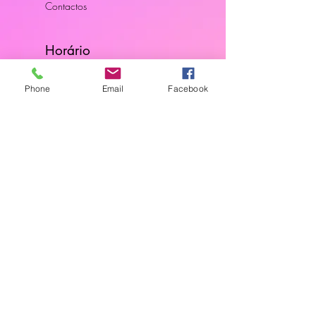
Contactos
Horário
Dias Úteis: 10H00 - 18H00
Phone
Email
Facebook
Junte-se a Nós
Subscreva a nossa newsletter
Localização
Parede - Portugal