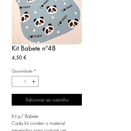
Kit Babete nº48
Preço
4,50 €
Quantidade
*
Adicionar ao carrinho
Kit p/ Babete
Cada kit contém o material
necessário para costurar um