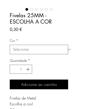
Fivelas 25MM -
ESCOLHA A COR
Preço
0,30 €
Cor
*
Quantidade
*
Adicionar ao carrinho
Fivelas de Metal
Escolha a cor!