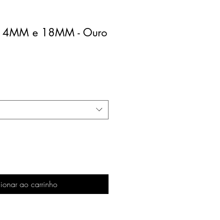
 14MM e 18MM - Ouro
ionar ao carrinho