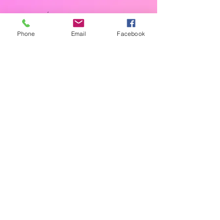
Dias Úteis: 10H00 - 18H00
Phone
Email
Facebook
Junte-se a Nós
Subscreva a nossa newsletter
Localização
Parede - Portugal