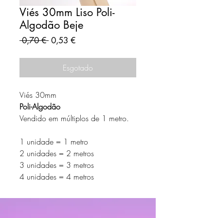
Viés 30mm Liso Poli-
Algodão Beje
Preço
Preço
 0,70 € 
0,53 €
normal
promocional
Esgotado
Viés 30mm
Poli-Algodão
Vendido em múltiplos de 1 metro.
1 unidade = 1 metro
2 unidades = 2 metros
3 unidades = 3 metros
4 unidades = 4 metros