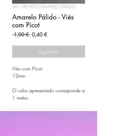
SKU: VIES-PICOT-AMARELO-PALIDO
Amarelo Pálido - Viés
com Picot
Preço
Preço
 1,00 € 
0,40 €
normal
promocional
Esgotado
Viés com Picot
12mm
O valor apresentado corresponde a
1 metro.