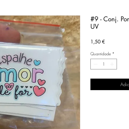
#9 - Conj. Po
UV
Preço
1,50 €
Quantidade
*
Adic