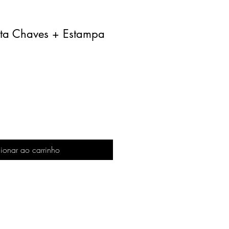
rta Chaves + Estampa
ionar ao carrinho