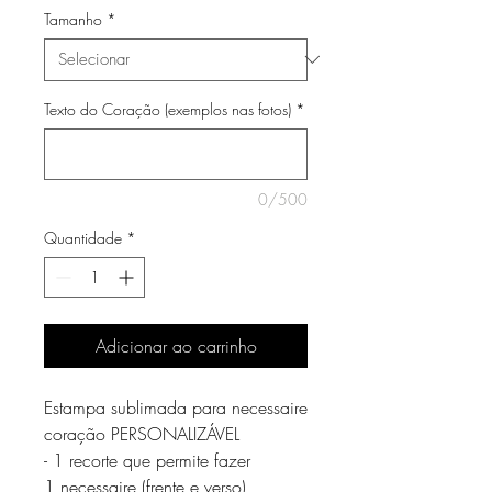
Tamanho
*
Texto do Coração (exemplos nas fotos)
*
0/500
Quantidade
*
Adicionar ao carrinho
Estampa sublimada para necessaire
coração PERSONALIZÁVEL
- 1 recorte que permite fazer
1 necessaire (frente e verso)