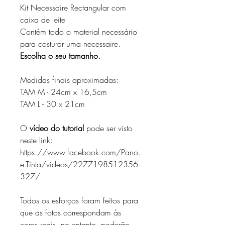
Kit Necessaire Rectangular com
caixa de leite
Contém todo o material necessário
para costurar uma necessaire.
Escolha o seu tamanho.
Medidas finais aproximadas:
TAM M - 24cm x 16,5cm
TAM L - 30 x 21cm
O
vídeo do tutorial
pode ser visto
neste link:
https://www.facebook.com/Pano.
e.Tinta/videos/2277198512356
327/
Todos os esforços foram feitos para
que as fotos correspondam às
cores reais, no entanto, poderão