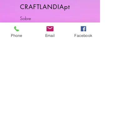
CRAFTLANDIApt
Sobre
FAQ
Envios & Devoluções
Phone
Email
Facebook
Política da Loja
Contactos
Horário
Dias Úteis: 10H00 - 18H00
Junte-se a Nós
Subscreva a nossa newsletter