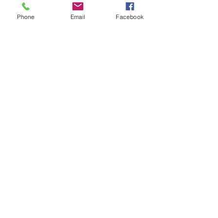
Envios & Devoluções
Política da Loja
Phone
Email
Facebook
Contactos
Horário
Dias Úteis: 10H00 - 18H00
Junte-se a Nós
Subscreva a nossa newsletter