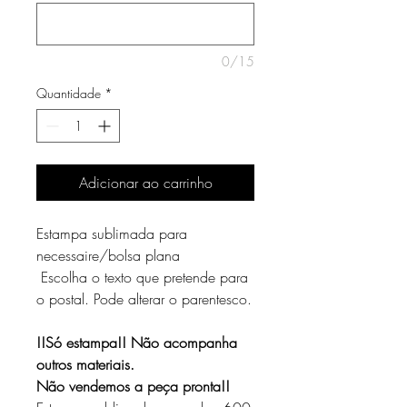
0/15
Quantidade
*
Adicionar ao carrinho
Estampa sublimada para
necessaire/bolsa plana
Escolha o texto que pretende para
o postal. Pode alterar o parentesco.
!!Só estampa!! Não acompanha
outros materiais.
Não vendemos a peça pronta!!