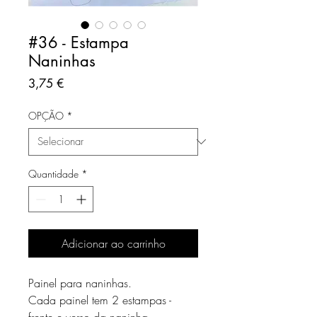
#36 - Estampa
Naninhas
Preço
3,75 €
OPÇÃO
*
Quantidade
*
Adicionar ao carrinho
Painel para naninhas.
Cada painel tem 2 estampas -
frente e verso da naninha.