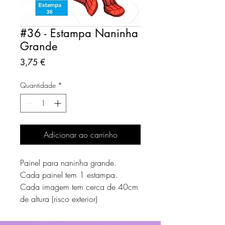
#36 - Estampa Naninha
Grande
Preço
3,75 €
Quantidade
*
Adicionar ao carrinho
Painel para naninha grande.
Cada painel tem 1 estampa.
Cada imagem tem cerca de 40cm
de altura (risco exterior)