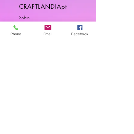
CRAFTLANDIApt
Sobre
FAQ
Envios & Devoluções
Phone
Email
Facebook
Política da Loja
Contactos
Horário
Dias Úteis: 10H00 - 18H00
Junte-se a Nós
Subscreva a nossa newsletter