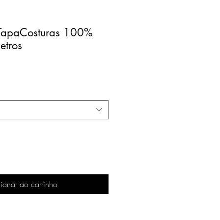
TapaCosturas 100%
metros
ionar ao carrinho