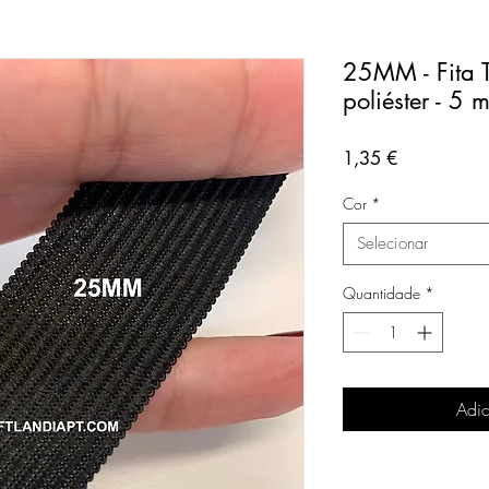
25MM - Fita 
poliéster - 5 
Preço
1,35 €
Cor
*
Selecionar
Quantidade
*
Adic