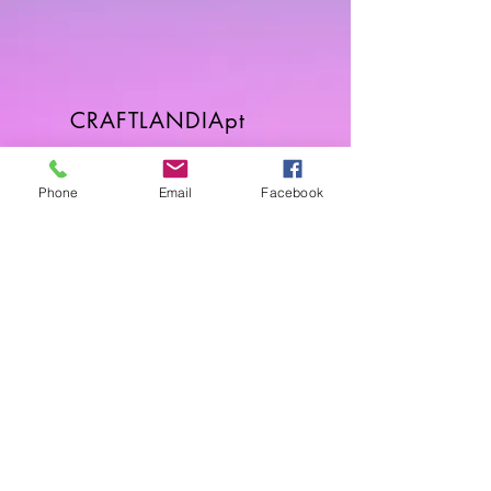
CRAFTLANDIApt
Sobre
FAQ
Phone
Email
Facebook
Envios & Devoluções
Política da Loja
Contactos
Horário
Dias Úteis: 10H00 - 18H00
Junte-se a Nós