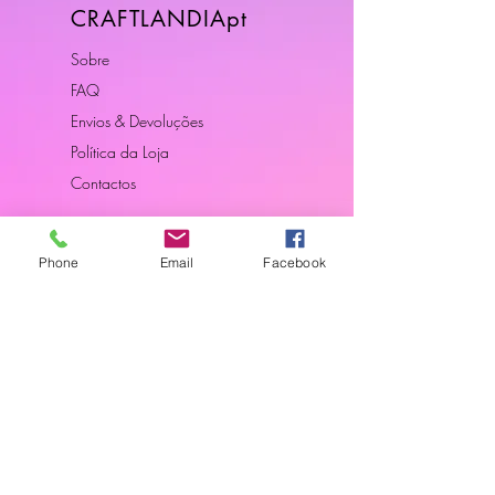
CRAFTLANDIApt
Sobre
FAQ
Envios & Devoluções
Política da Loja
Contactos
Horário
Phone
Email
Facebook
Dias Úteis: 10H00 - 18H00
Junte-se a Nós
Subscreva a nossa newsletter