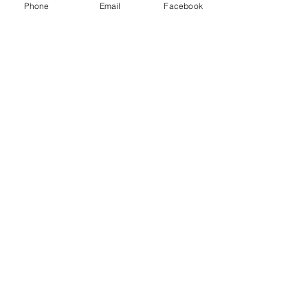
Phone
Email
Facebook
Subscreva a nossa newsletter
Localização
Parede - Portugal