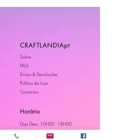
CRAFTLANDIApt
Sobre
FAQ
Envios & Devoluções
Política da Loja
Contactos
Horário
Dias Úteis: 10H00 - 18H00
Junte-se a Nós