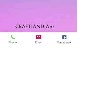
CRAFTLANDIApt
Sobre
FAQ
Phone
Email
Facebook
Envios & Devoluções
Política da Loja
Contactos
Horário
Dias Úteis: 10H00 - 18H00
Junte-se a Nós