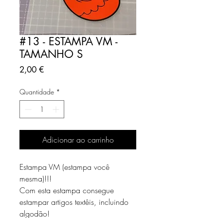
#13 - ESTAMPA VM -
TAMANHO S
Preço
2,00 €
Quantidade
*
Adicionar ao carrinho
Estampa VM (estampa você
mesma)!!!
Com esta estampa consegue
estampar artigos textêis, incluindo
algodão!