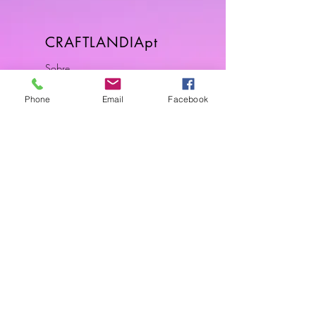
CRAFTLANDIApt
Sobre
FAQ
Phone
Email
Facebook
Envios & Devoluções
Política da Loja
Contactos
Horário
Dias Úteis: 10H00 - 18H00
Junte-se a Nós