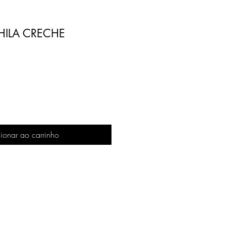
HILA CRECHE
ionar ao carrinho