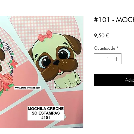
#101 - MOC
Preço
9,50 €
Quantidade
*
Adic