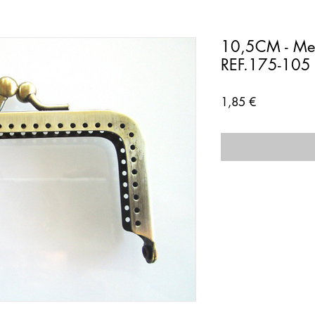
10,5CM - Met
REF.175-105
Preço
1,85 €